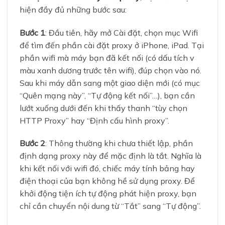
hiện đầy đủ những bước sau:
Bước 1
: Đầu tiên, hãy mở Cài đặt, chọn mục Wifi
để tìm đến phần cài đặt proxy ở iPhone, iPad. Tại
phần wifi mà máy bạn đã kết nối (có dấu tích v
màu xanh dương trước tên wifi), đúp chọn vào nó.
Sau khi máy dẫn sang một giao diện mới (có mục
“Quên mạng này”, “Tự động kết nối”…), bạn cần
lướt xuống dưới đến khi thấy thanh “tùy chọn
HTTP Proxy” hay “Định cấu hình proxy”.
Bước 2
: Thông thường khi chưa thiết lập, phần
định dạng proxy này để mặc định là tắt. Nghĩa là
khi kết nối với wifi đó, chiếc máy tính bảng hay
điện thoại của bạn không hề sử dụng proxy. Để
khởi động tiện ích tự động phát hiện proxy, bạn
chỉ cần chuyển nội dung từ “Tắt” sang “Tự động”.