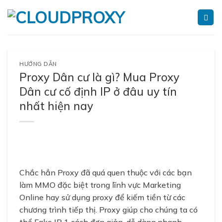
Skip
to
content
HƯỚNG DẪN
Proxy Dân cư là gì? Mua Proxy
Dân cư cố định IP ở đâu uy tín
nhất hiện nay
Chắc hẳn Proxy đã quá quen thuộc với các bạn
làm MMO đặc biệt trong lĩnh vực Marketing
Online hay sử dụng proxy để kiếm tiền từ các
chương trình tiếp thị. Proxy giúp cho chúng ta có
thể Fake IP 1 cách đơn giản, dễ dàng nhanh