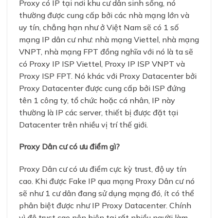
Proxy có IP tại nơi khu cư dân sinh sống, nó
thường được cung cấp bởi các nhà mạng lớn và
uy tín, chẳng hạn như ở Việt Nam sẽ có 1 số
mạng IP dân cư như: nhà mạng Viettel, nhà mạng
VNPT, nhà mạng FPT đồng nghĩa với nó là ta sẽ
có Proxy IP ISP Viettel, Proxy IP ISP VNPT và
Proxy ISP FPT. Nó khác với Proxy Datacenter bởi
Proxy Datacenter được cung cấp bởi ISP đứng
tên 1 công ty, tổ chức hoặc cá nhân, IP này
thường là IP các server, thiết bị được đặt tại
Datacenter trên nhiều vị trí thế giới.
Proxy Dân cư có ưu điểm gì?
Proxy Dân cư có ưu điểm cực kỳ trust, độ uy tín
cao. Khi được Fake IP qua mạng Proxy Dân cư nó
sẽ như 1 cư dân đang sử dụng mạng đó, ít có thể
phân biệt được như IP Proxy Datacenter. Chính
vì độ trust cao nên hiện tại rất nhiều người làm