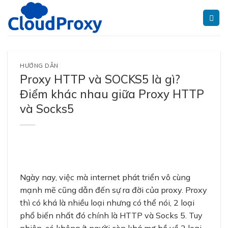
Skip
to
content
HƯỚNG DẪN
Proxy HTTP và SOCKS5 là gì?
Điểm khác nhau giữa Proxy HTTP
và Socks5
Ngày nay, việc mà internet phát triển vô cùng
mạnh mẽ cũng dẫn đến sự ra đời của proxy. Proxy
thì có khá là nhiều loại nhưng có thể nói, 2 loại
phổ biến nhất đó chính là HTTP và Socks 5. Tuy
nhiên, có không ít người còn khá mơ hồ về 2 loại