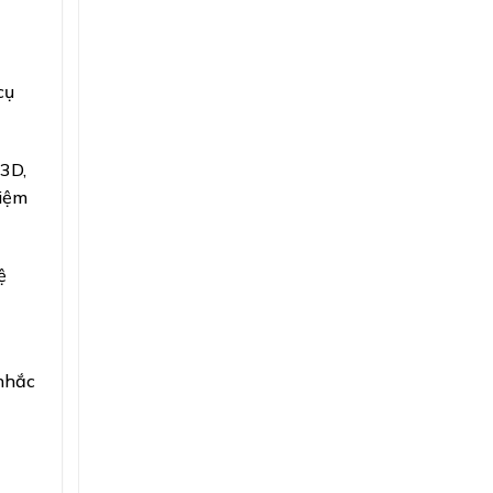
cụ
 3D,
hiệm
ệ
nhắc