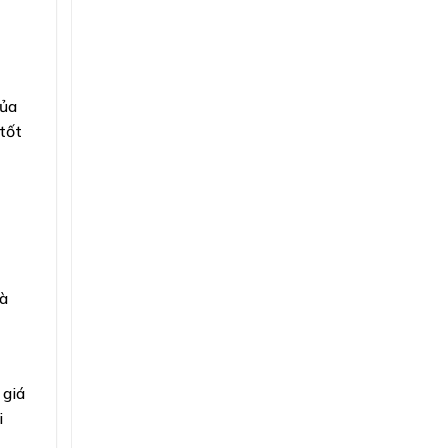
của
tốt
và
 giá
i