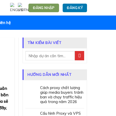
ĐĂNG NHẬP
ĐĂNG KÝ
iên hệ
TÌM KIẾM BÀI VIẾT
HƯỚNG DẪN MỚI NHẤT
Cách proxy chất lượng
quản
giúp media buyers tránh
g băn
ban và chạy traffic hiệu
ia sẻ
quả trong năm 2026
đây,
Cấu hình Proxy và VPS