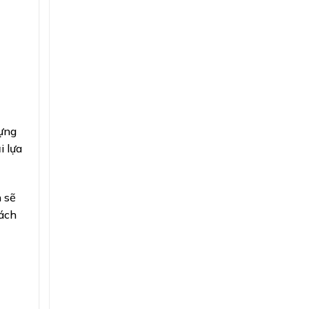
dựng
i lựa
 sẽ
cách