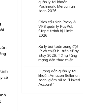
quản lý tài khoản
Poshmark, Mercari an
toàn 2026
Cách cấu hình Proxy &
g
VPS quản lý PayPal,
môi
Stripe tránh bị Limit
2026
Xử lý bài toán xung đột
 cần
IP và thiết bị trên eBay,
iêng
Etsy 2026: Từ hạ tầng
mạng đến thực chiến
 tính
Hướng dẫn quản lý tài
khoản Amazon Seller an
ày sẽ
toàn, giảm rủi ro “Linked
Account”
hành
t