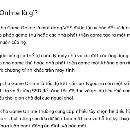
nline là gì?
ho Game Online là một dạng VPS được tối ưu hóa để sử dụn
ho phép game thủ hoặc các nhà phát triển game tạo ra một 
 muốn của họ.
ời dùng có thể tự quản lý máy chủ và cài đặt các ứng dụng
p cho game thủ hoặc nhà phát triển game một không gian r
và chương trình khác trên máy tính.
cho Game Online là tốc độ kết nối cao. Ngoài ra còn một số
lớn và ổ cứng SSD để tăng tốc độ đọc và ghi dữ liệu. Điều n
 thời gian chờ đợi của người chơi.
 cho Game Online thường cung cấp nhiều tùy chọn hệ điều 
iản, chức năng sao lưu dữ liệu, bảo mật cao và hỗ trợ kỹ thuậ
bạn luôn hoạt động ổn định và bảo mật.