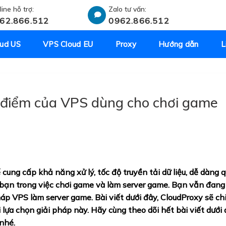
line hỗ trợ:
Zalo tư vấn:
62.866.512
0962.866.512
ud US
VPS Cloud EU
Proxy
Hướng dẫn
L
 điểm của VPS dùng cho chơi game
 cung cấp khả năng xử lý, tốc độ truyền tải dữ liệu, dễ dàng 
 bạn trong việc chơi game và làm server game. Bạn vẫn đan
pháp
VPS làm server game
. Bài viết dưới đây, CloudProxy sẽ ch
lựa chọn giải pháp này. Hãy cùng theo dõi hết bài viết dưới 
nhé.